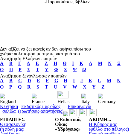
-Παρουσιάσεις βιβλίων
Δεν αξίζει να ζει κανείς αν δεν αφήνει πίσω του
χνάρια πολιτισμού με την περπατησιά του
Αναζήτηση Ελλήνων ποιητών
Α
Β
Γ
Δ
Ε
Ζ
Η
Θ
Ι
Κ
Λ
Μ
Ν
Ξ
Ο
Π
Ρ
Σ
Τ
Υ
Φ
Χ
Ψ
Ω
Αναζήτηση ξενόγλωσσων ποιητών
A
B
C
D
E
F
G
H
I
J
K
L
M
N
O
P
Q
R
S
T
U
V
W
X
Y
Z
England
France
Hellas
Italy
Germany
Κεντρική
Εκδοτικός μας οίκος
Επικοινωνία
σελίδα
(ερωτήσεις-απαντήσεις)
ΕΠΙΛΟΓΕΣ
Ο Εκδοτικός
ΑΚΟΜΗ...
Θεσσαλονίκη
Οίκος
Η Κύπρος μας
(η πόλη μας)
«Υδρόγειος»
(φύλλο στο πέλαγος)
Απόδημος
Εγκυκλοπαίδεια