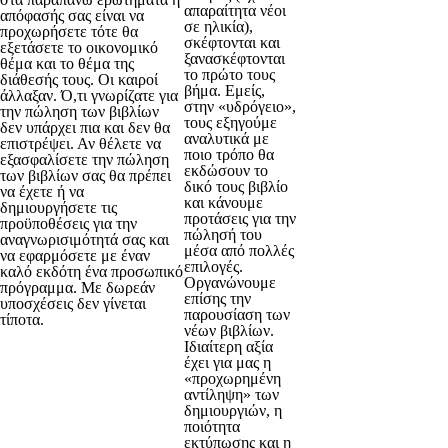
απαραίτητα νέοι
απόφασής σας είναι να
σε ηλικία),
προχωρήσετε τότε θα
σκέφτονται και
εξετάσετε το οικονομικό
ξανασκέφτονται
θέμα και το θέμα της
το πρώτο τους
διάθεσής τους. Οι καιροί
βήμα. Εμείς,
άλλαξαν. Ό,τι γνωρίζατε για
στην «υδρόγειο»,
την πώληση των βιβλίων
τους εξηγούμε
δεν υπάρχει πια και δεν θα
αναλυτικά με
επιστρέψει. Αν θέλετε να
ποιο τρόπο θα
εξασφαλίσετε την πώληση
εκδώσουν το
των βιβλίων σας θα πρέπει
δικό τους βιβλίο
να έχετε ή να
και κάνουμε
δημιουργήσετε τις
προτάσεις για την
προϋποθέσεις για την
πώλησή του
αναγνωρισιμότητά σας και
μέσα από πολλές
να εφαρμόσετε με έναν
επιλογές.
καλό εκδότη ένα προσωπικό
Οργανώνουμε
πρόγραμμα. Με δωρεάν
επίσης την
υποσχέσεις δεν γίνεται
παρουσίαση των
τίποτα.
νέων βιβλίων.
Ιδιαίτερη αξία
έχει για μας η
«προχωρημένη
αντίληψη» των
δημιουργιών, η
ποιότητα
εκτύπωσης και η