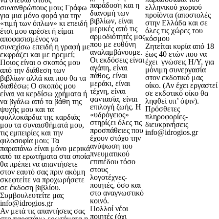
παράδοση και η
ελληνικού χωριού
συνανθρώπους μου; Γράφω
διανομή των
προϊόντα (αποστολές
για μια μόνο φορά για την
βιβλίων, είναι
στην Ελλάδα και σε
«τιμή των όπλων» κι επειδή
μερικές από τις
όλες τις χώρες του
έτσι μου αρέσει ή είμαι
αρμοδιότητές μας
κόσμου
αποφασισμένος να
που με ευθύνη
Ζητείται κυρία από 18
συνεχίσω επειδή η γραφή με
αναλαμβάνουμε.
έως 40 ετών που να
εκφράζει και με ηρεμεί;
Οι εκδόσεις είναι
έχει γνώσεις Η/Υ, για
Ποιος είναι ο σκοπός μου
αγάπη, είναι
μόνιμη συνεργασία
από την διάθεση των
πάθος, είναι
στον εκδοτικό μας
βιβλίων αλλά και που θα τα
μεράκι, είναι
οίκο. (Αν έχει εργαστεί
διαθέσω; Ο σκοπός μου
τέχνη, είναι
σε εκδοτικό οίκο θα
είναι να κερδίσω χρήματα ή
φαντασία, είναι
ληφθεί υπ’ όψιν).
να βγάλω από τα βάθη της
επιλογή ζωής. Η
Πρόσθετες
ψυχής μου και τα
«υδρόγειος»
πληροφορίες-
φυλλοκάρδια της καρδιάς
στηρίζει όλες τις
διευκρινήσεις
μου τα συναισθήματά μου,
προσπάθειες που
info@idrogios.gr
τις εμπειρίες και την
έχουν στόχο την
φιλοσοφία μου; Τα
ανύψωση του
παραπάνω είναι μόνο μερικά
πνευματικού
από τα ερωτήματα στα οποία
επιπέδου τόσο
θα πρέπει να απαντήσετε
στους
στον εαυτό σας πριν ακόμη
λογοτέχνες-
σκεφτείτε να προχωρήσετε
ποιητές, όσο και
σε έκδοση βιβλίου.
στο αναγνωστικό
Συμβουλευτείτε μας
κοινό.
info@idrogios.gr
Πολλοί νέοι
Αν μετά τις απαντήσεις σας
ποιητές (όχι
στα παραπάνω ερωτήματα η