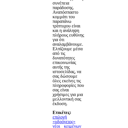
συνέπεια
παράδοσης.
Αναπόσπαστο
κομμάτι του
παραπάνω
τρίπτυχου είναι
και η ανάληψη
πλήρους ευθύνης
για ότι
αναλαμβάνουμε.
Ελπίζουμε μέσα
από τις
δυνατότητες
επικοινωνίας
αυτής της
ιστοσελίδας, να
σας δώσουμε
όλες εκείνες τις
πληροφορίες που
σας είναι
χρήσιμες για μια
μελλοντική σας
έκδοση.
Ετικέτες:
επιλογή
«υδρόγειος»
νέοι
κειμένων