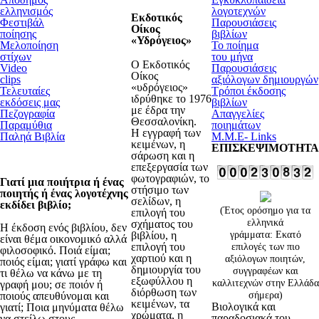
ελληνισμός
λογοτεχνών
Εκδοτικός
Φεστιβάλ
Παρουσιάσεις
Οίκος
ποίησης
βιβλίων
«Υδρόγειος»
Μελοποίηση
Το ποίημα
στίχων
του μήνα
Ο Εκδοτικός
Video
Παρουσιάσεις
Οίκος
clips
αξιόλογων δημιουργών
«υδρόγειος»
Τελευταίες
Τρόποι έκδοσης
ιδρύθηκε το 1976
εκδόσεις μας
βιβλίων
με έδρα την
Πεζογραφία
Απαγγελίες
Θεσσαλονίκη.
Παραμύθια
ποιημάτων
Η εγγραφή των
Παληά Βιβλία
Μ.Μ.Ε- Links
κειμένων, η
Παρασκευή 07 Αυγούστου
ΕΠΙΣΚΕΨΙΜΟΤΗΤΑ
σάρωση και η
2026
επεξεργασία των
φωτογραφιών, το
Γιατί μια ποιήτρια ή ένας
στήσιμο των
ποιητής ή ένας λογοτέχνης
σελίδων, η
εκδίδει βιβλίο;
(Έτος ορόσημο για τα
επιλογή του
ελληνικά
σχήματος του
Η έκδοση ενός βιβλίου, δεν
βιβλίου, η
γράμματα: Εκατό
είναι θέμα οικονομικό αλλά
επιλογή του
επιλογές των πιο
φιλοσοφικό. Ποιά είμαι;
χαρτιού και η
αξιόλογων ποιητών,
ποιός είμαι; γιατί γράφω και
δημιουργία του
συγγραφέων και
τι θέλω να κάνω με τη
εξωφύλλου η
καλλιτεχνών στην Ελλάδα
γραφή μου; σε ποιόν ή
διόρθωση των
ποιούς απευθύνομαι και
σήμερα)
κειμένων, τα
Βιολογικά και
γιατί; Ποια μηνύματα θέλω
χρώματα, η
παραδοσιακά του
να στείλω στους