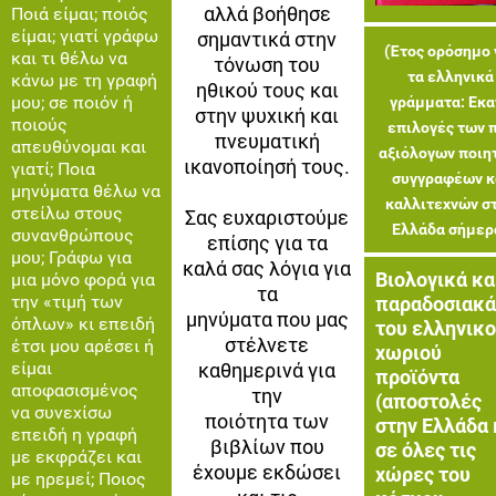
αλλά βοήθησε
Ποιά είμαι; ποιός
είμαι; γιατί γράφω
σημαντικά στην
(Έτος ορόσημο 
και τι θέλω να
τόνωση του
τα ελληνικά
κάνω με τη γραφή
ηθικού τους και
μου; σε ποιόν ή
γράμματα: Εκα
στην ψυχική και
ποιούς
επιλογές των 
πνευματική
απευθύνομαι και
αξιόλογων ποιη
ικανοποίησή τους.
γιατί; Ποια
συγγραφέων κ
μηνύματα θέλω να
καλλιτεχνών σ
στείλω στους
Σας ευχαριστούμε
Ελλάδα σήμερ
συνανθρώπους
επίσης για τα
μου; Γράφω για
καλά σας λόγια για
Βιολογικά κα
μια μόνο φορά για
τα
την «τιμή των
παραδοσιακά
μηνύματα που μας
όπλων» κι επειδή
του ελληνικ
στέλνετε
έτσι μου αρέσει ή
χωριού
είμαι
καθημερινά για
προϊόντα
αποφασισμένος
την
(αποστολές
να συνεχίσω
ποιότητα των
στην Ελλάδα 
επειδή η γραφή
βιβλίων που
σε όλες τις
με εκφράζει και
έχουμε εκδώσει
χώρες του
με ηρεμεί; Ποιος