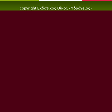
copyright Εκδοτικός Οίκος «Υδρόγειος»