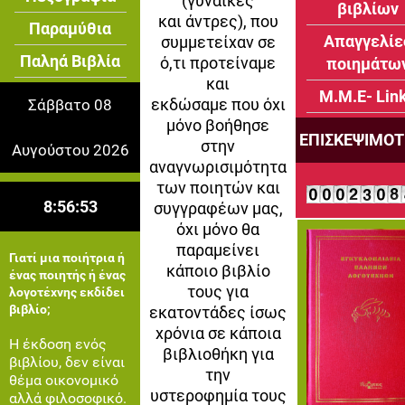
(γυναίκες
βιβλίων
και άντρες), που
Παραμύθια
Απαγγελίε
συμμετείχαν σε
Παληά Βιβλία
ό,τι προτείναμε
ποιημάτω
και
Μ.Μ.Ε- Lin
εκδώσαμε που όχι
Σάββατο 08
μόνο βοήθησε
ΕΠΙΣΚΕΨΙΜΟ
στην
Αυγούστου 2026
αναγνωρισιμότητα
των ποιητών και
8:56:54
συγγραφέων μας,
όχι μόνο θα
παραμείνει
Γιατί μια ποιήτρια ή
κάποιο βιβλίο
ένας ποιητής ή ένας
τους για
λογοτέχνης εκδίδει
βιβλίο;
εκατοντάδες ίσως
χρόνια σε κάποια
Η έκδοση ενός
βιβλιοθήκη για
βιβλίου, δεν είναι
την
θέμα οικονομικό
υστεροφημία τους
αλλά φιλοσοφικό.