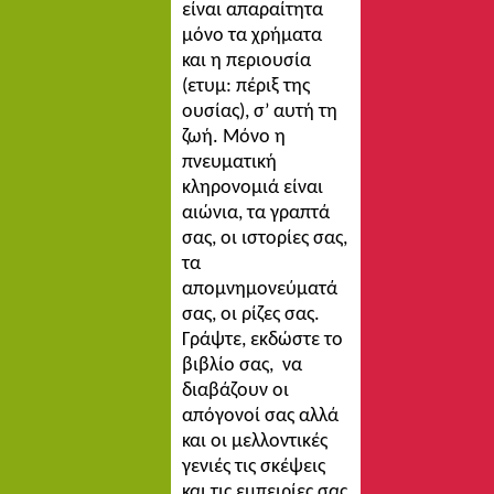
είναι απαραίτητα
μόνο τα χρήματα
και η περιουσία
(ετυμ: πέριξ της
ουσίας), σ’ αυτή τη
ζωή. Μόνο η
πνευματική
κληρονομιά είναι
αιώνια, τα γραπτά
σας, οι ιστορίες σας,
τα
απομνημονεύματά
σας, οι ρίζες σας.
Γράψτε, εκδώστε το
βιβλίο σας, να
διαβάζουν οι
απόγονοί σας αλλά
και οι μελλοντικές
γενιές τις σκέψεις
και τις εμπειρίες σας