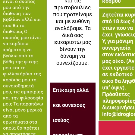
και τις
κόσμου
είναι ο σκοπός
πρωτοβουλίες
μου από την
διάθεση των
που προτείναμε
Ζητείται κυρ
βιβλίων αλλά και
από 18 έως 4
και με ευθύνη
που θα τα
ετών που να
αναλάβαμε. Τα
διαθέσω; Ο
έχει γνώσεις
δικά σας
σκοπός μου είναι
Υ, για μόνιμη
ευχαριστώ μας
να κερδίσω
συνεργασία
δίνουν την
χρήματα ή να
στον εκδοτι
βγάλω από τα
δύναμη να
μας οίκο. (Αν
βάθη της ψυχής
συνεχίζουμε.
έχει εργαστε
μου και τα
φυλλοκάρδια της
σε εκδοτικό
καρδιάς μου τα
οίκο θα ληφθ
συναισθήματά
υπ’ όψιν).
Επίκαιρη αλλά
μου, τις εμπειρίες
Πρόσθετες
και την φιλοσοφία
πληροφορίες
μου; Τα παραπάνω
και συνεχούς
διευκρινήσει
είναι μόνο μερικά
info@idrogio
από τα
ισχύος
ερωτήματα στα
οποία θα πρέπει
να απαντήσετε