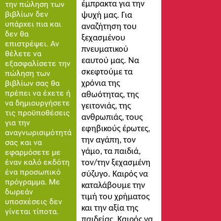
την πώληση των
έμπρακτα για την
βιβλίων δεν
ψυχή μας. Για
υπάρχει πια και
αναζήτηση του
δεν θα
ξεχασμένου
επιστρέψει. Αν
πνευματικού
θέλετε να
εαυτού μας. Να
εξασφαλίσετε την
σκεφτούμε τα
πώληση των
βιβλίων σας θα
χρόνια της
πρέπει να έχετε ή
αθωότητας, της
να δημιουργήσετε
γειτονιάς, της
τις προϋποθέσεις
ανθρωπιάς, τους
για την
εφηβικούς έρωτες,
αναγνωρισιμότητά
την αγάπη, τον
σας και να
γάμο, τα παιδιά,
εφαρμόσετε με
έναν καλό εκδότη
τον/την ξεχασμένη
ένα προσωπικό
σύζυγο. Καιρός να
πρόγραμμα. Με
καταλάβουμε την
δωρεάν
τιμή του χρήματος
υποσχέσεις δεν
και την αξία της
γίνεται τίποτα.
παιδείας. Καιρός να