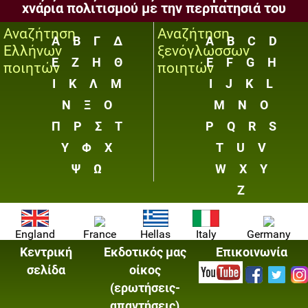
χνάρια πολιτισμού με την περπατησιά του
Αναζήτηση
Αναζήτηση
Α
Β
Γ
Δ
A
B
C
D
Ελλήνων
ξενόγλωσσων
Ε
Ζ
Η
Θ
E
F
G
H
ποιητών
ποιητών
Ι
Κ
Λ
Μ
I
J
K
L
Ν
Ξ
Ο
M
N
O
Π
Ρ
Σ
Τ
P
Q
R
S
Υ
Φ
Χ
T
U
V
Ψ
Ω
W
X
Y
Z
England
France
Hellas
Italy
Germany
Κεντρική
Εκδοτικός μας
Επικοινωνία
σελίδα
οίκος
(ερωτήσεις-
απαντήσεις)