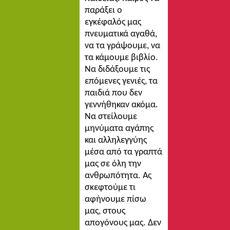
παράξει ο
εγκέφαλός μας
πνευματικά αγαθά,
να τα γράψουμε, να
τα κάμουμε βιβλίο.
Να διδάξουμε τις
επόμενες γενιές, τα
παιδιά που δεν
γεννήθηκαν ακόμα.
Να στείλουμε
μηνύματα αγάπης
και αλληλεγγύης
μέσα από τα γραπτά
μας σε όλη την
ανθρωπότητα. Ας
σκεφτούμε τι
αφήνουμε πίσω
μας, στους
απογόνους μας. Δεν