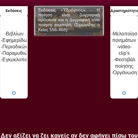
δρόγειος» - Η
Εκδόσεις «Υδρόγειος» - Η
Εκδόσεις «Υδ
Εκδόσεις
Δραστηριότητ
αι ζωγραφική
ποίηση είναι ζωγραφική
ποίηση είνα
 ζωγραφική είναι
ομιλούσα και η ζωγραφική είναι
ομιλούσα και η 
ή. (Σιμωνίδης ο
ποίηση σιωπηλή. (Σιμωνίδης ο
ποίηση σιωπηλή
Κείος 556-468)
Κείος 556-468)
-Βιβλίων
-Μελοποίησ
-Εφημερίδων
ποιημάτων
-Περιοδικών
-video-
-Παραμυθιών
clip's
-Εγκυκλοπαίδειας
-Φεστιβάλ
ποίησης
-Οργάνωση
εκδηλώσεω
-Παρουσιάσ
βιβλίων
Δεν αξίζει να ζει κανείς αν δεν αφήνει πίσω του