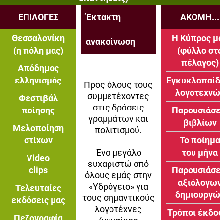
ΕΠΙΛΟΓΕΣ
Έκτακτη
ΑΚΟΜΗ...
Θεσσαλονίκη
Η Κύπρος μ
ανακοίνωση
(η πόλη μας)
(φύλλο στ
πέλαγος)
Απόδημος
ελληνισμός
Εγκυκλοπαίδ
Προς όλους τους
λογοτεχνώ
συμμετέχοντες
Φεστιβάλ
στις δράσεις
ποίησης
Παρουσιάσε
γραμμάτων και
βιβλίων
Μελοποίηση
πολιτισμού.
στίχων
Το ποίημα
Ένα μεγάλο
του μήνα
Video
ευχαριστώ από
clips
Παρουσιάσε
όλους εμάς στην
αξιόλογω
«Υδρόγειο» για
Τελευταίες
δημιουργώ
τους σημαντικούς
εκδόσεις μας
λογοτέχνες
Τρόποι έκδο
Πεζογραφία