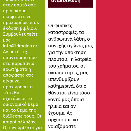
ανακοίνωση
στον εαυτό σας
πριν ακόμη
σκεφτείτε να
προχωρήσετε σε
Οι φυσικές
έκδοση βιβλίου.
καταστροφές, τα
Συμβουλευτείτε
ανθρώπινα λάθη, ο
μας
info@idrogios.gr
συνεχής αγώνας μας
Αν μετά τις
για την απόκτηση
απαντήσεις σας
πλούτου, η λατρεία
στα παραπάνω
του χρήματος, οι
ερωτήματα η
σκοπιμότητες, μας
απόφασής σας
υπενθυμίζουν
είναι να
καθημερινά, ότι ο
προχωρήσετε
τότε θα
θάνατος είναι τόσο
εξετάσετε το
κοντά μας όποια
οικονομικό θέμα
ηλικία και αν
και το θέμα της
έχουμε. Ας
διάθεσής τους. Οι
αρχίσουμε να
καιροί άλλαξαν.
νοιαζόμαστε
Ό,τι γνωρίζατε για