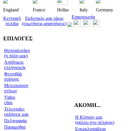
England
France
Hellas
Italy
Germany
Επικοινωνία
Κεντρική
Εκδοτικός μας οίκος
σελίδα
(ερωτήσεις-απαντήσεις)
ΕΠΙΛΟΓΕΣ
Θεσσαλονίκη
(η πόλη μας)
Απόδημος
ελληνισμός
Φεστιβάλ
ποίησης
Μελοποίηση
στίχων
Video
clips
ΑΚΟΜΗ...
Τελευταίες
εκδόσεις μας
Η Κύπρος μας
Πεζογραφία
(φύλλο στο πέλαγος)
Παραμύθια
Εγκυκλοπαίδεια