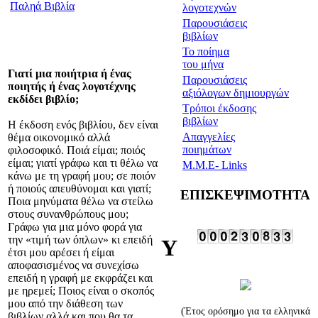
Παληά Βιβλία
λογοτεχνών
Παρασκευή 07 Αυγούστου
Παρουσιάσεις
2026
βιβλίων
Το ποίημα
του μήνα
Γιατί μια ποιήτρια ή ένας
Παρουσιάσεις
ποιητής ή ένας λογοτέχνης
αξιόλογων δημιουργών
εκδίδει βιβλίο;
Τρόποι έκδοσης
βιβλίων
Η έκδοση ενός βιβλίου, δεν είναι
Απαγγελίες
θέμα οικονομικό αλλά
ποιημάτων
φιλοσοφικό. Ποιά είμαι; ποιός
είμαι; γιατί γράφω και τι θέλω να
Μ.Μ.Ε- Links
κάνω με τη γραφή μου; σε ποιόν
ή ποιούς απευθύνομαι και γιατί;
ΕΠΙΣΚΕΨΙΜΟΤΗΤΑ
Ποια μηνύματα θέλω να στείλω
στους συνανθρώπους μου;
Γράφω για μια μόνο φορά για
την «τιμή των όπλων» κι επειδή
Υ
έτσι μου αρέσει ή είμαι
αποφασισμένος να συνεχίσω
επειδή η γραφή με εκφράζει και
με ηρεμεί; Ποιος είναι ο σκοπός
μου από την διάθεση των
(Έτος ορόσημο για τα ελληνικά
βιβλίων αλλά και που θα τα