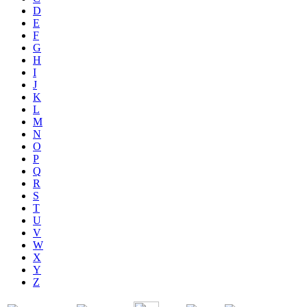
D
E
F
G
H
I
J
K
L
M
N
O
P
Q
R
S
T
U
V
W
X
Y
Z