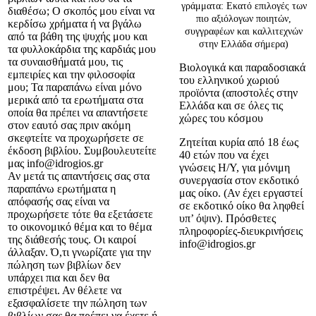
γράμματα: Εκατό επιλογές των
διαθέσω; Ο σκοπός μου είναι να
πιο αξιόλογων ποιητών,
κερδίσω χρήματα ή να βγάλω
συγγραφέων και καλλιτεχνών
από τα βάθη της ψυχής μου και
στην Ελλάδα σήμερα)
τα φυλλοκάρδια της καρδιάς μου
τα συναισθήματά μου, τις
Βιολογικά και παραδοσιακά
εμπειρίες και την φιλοσοφία
του ελληνικού χωριού
μου; Τα παραπάνω είναι μόνο
προϊόντα (αποστολές στην
μερικά από τα ερωτήματα στα
Ελλάδα και σε όλες τις
οποία θα πρέπει να απαντήσετε
χώρες του κόσμου
στον εαυτό σας πριν ακόμη
σκεφτείτε να προχωρήσετε σε
Ζητείται κυρία από 18 έως
έκδοση βιβλίου. Συμβουλευτείτε
40 ετών που να έχει
μας info@idrogios.gr
γνώσεις Η/Υ, για μόνιμη
Αν μετά τις απαντήσεις σας στα
συνεργασία στον εκδοτικό
παραπάνω ερωτήματα η
μας οίκο. (Αν έχει εργαστεί
απόφασής σας είναι να
σε εκδοτικό οίκο θα ληφθεί
προχωρήσετε τότε θα εξετάσετε
υπ’ όψιν). Πρόσθετες
το οικονομικό θέμα και το θέμα
πληροφορίες-διευκρινήσεις
της διάθεσής τους. Οι καιροί
info@idrogios.gr
άλλαξαν. Ό,τι γνωρίζατε για την
πώληση των βιβλίων δεν
υπάρχει πια και δεν θα
επιστρέψει. Αν θέλετε να
εξασφαλίσετε την πώληση των
βιβλίων σας θα πρέπει να έχετε ή