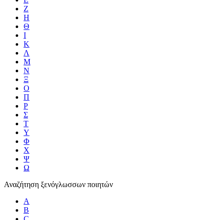
Ζ
Η
Θ
Ι
Κ
Λ
Μ
Ν
Ξ
Ο
Π
Ρ
Σ
Τ
Υ
Φ
Χ
Ψ
Ω
Αναζήτηση ξενόγλωσσων ποιητών
A
B
C