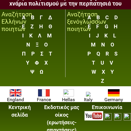
χνάρια πολιτισμού με την περπατησιά του
Αναζήτηση
Αναζήτηση
Α
Β
Γ
Δ
A
B
C
D
Ελλήνων
ξενόγλωσσων
Ε
Ζ
Η
Θ
E
F
G
H
ποιητών
ποιητών
Ι
Κ
Λ
Μ
I
J
K
L
Ν
Ξ
Ο
M
N
O
Π
Ρ
Σ
Τ
P
Q
R
S
Υ
Φ
Χ
T
U
V
Ψ
Ω
W
X
Y
Z
England
France
Hellas
Italy
Germany
Κεντρική
Εκδοτικός μας
Επικοινωνία
σελίδα
οίκος
(ερωτήσεις-
απαντήσεις)