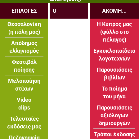
ΕΠΙΛΟΓΕΣ
U
ΑΚΟΜΗ...
Θεσσαλονίκη
Η Κύπρος μας
(η πόλη μας)
(φύλλο στο
πέλαγος)
Απόδημος
ελληνισμός
Εγκυκλοπαίδεια
λογοτεχνών
Φεστιβάλ
ποίησης
Παρουσιάσεις
βιβλίων
Μελοποίηση
στίχων
Το ποίημα
του μήνα
Video
clips
Παρουσιάσεις
αξιόλογων
Τελευταίες
δημιουργών
εκδόσεις μας
Τρόποι έκδοσης
Πεζογραφία