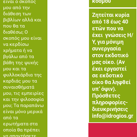
κόσμου
είναι ο σκοπός
μου από την
διάθεση των
Ζητείται κυρία
βιβλίων αλλά και
από 18 έως 40
που θα τα
ετών που να
διαθέσω; Ο
έχει γνώσεις Η/
σκοπός μου είναι
Υ, για μόνιμη
να κερδίσω
συνεργασία
χρήματα ή να
στον εκδοτικό
βγάλω από τα
μας οίκο. (Αν
βάθη της ψυχής
έχει εργαστεί
μου και τα
φυλλοκάρδια της
σε εκδοτικό
καρδιάς μου τα
οίκο θα ληφθεί
συναισθήματά
υπ’ όψιν).
μου, τις εμπειρίες
Πρόσθετες
και την φιλοσοφία
πληροφορίες-
μου; Τα παραπάνω
διευκρινήσεις
είναι μόνο μερικά
info@idrogios.gr
από τα
ερωτήματα στα
οποία θα πρέπει
να απαντήσετε