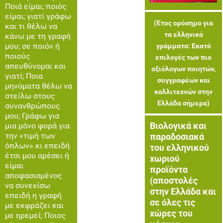
Ποιά είμαι; ποιός
είμαι; γιατί γράφω
(Έτος ορόσημο για
και τι θέλω να
τα ελληνικά
κάνω με τη γραφή
μου; σε ποιόν ή
γράμματα: Εκατό
ποιούς
επιλογές των πιο
απευθύνομαι και
αξιόλογων ποιητών,
γιατί; Ποια
συγγραφέων και
μηνύματα θέλω να
καλλιτεχνών στην
στείλω στους
Ελλάδα σήμερα)
συνανθρώπους
μου; Γράφω για
Βιολογικά και
μια μόνο φορά για
την «τιμή των
παραδοσιακά
όπλων» κι επειδή
του ελληνικού
έτσι μου αρέσει ή
χωριού
είμαι
προϊόντα
αποφασισμένος
(αποστολές
να συνεχίσω
στην Ελλάδα και
επειδή η γραφή
σε όλες τις
με εκφράζει και
χώρες του
με ηρεμεί; Ποιος