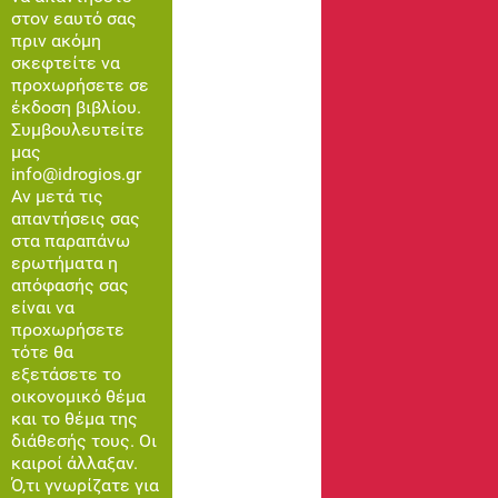
στον εαυτό σας
πριν ακόμη
σκεφτείτε να
προχωρήσετε σε
έκδοση βιβλίου.
Συμβουλευτείτε
μας
info@idrogios.gr
Αν μετά τις
απαντήσεις σας
στα παραπάνω
ερωτήματα η
απόφασής σας
είναι να
προχωρήσετε
τότε θα
εξετάσετε το
οικονομικό θέμα
και το θέμα της
διάθεσής τους. Οι
καιροί άλλαξαν.
Ό,τι γνωρίζατε για