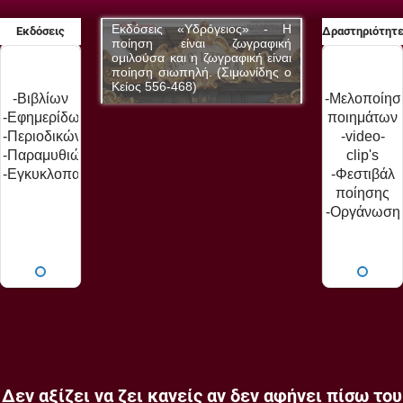
δρόγειος» - Η
Εκδόσεις «Υδρόγειος» - Η
Εκδόσεις «Υδ
Εκδόσεις
Δραστηριότητ
αι ζωγραφική
ποίηση είναι ζωγραφική
ποίηση είνα
 ζωγραφική είναι
ομιλούσα και η ζωγραφική είναι
ομιλούσα και η 
ή. (Σιμωνίδης ο
ποίηση σιωπηλή. (Σιμωνίδης ο
ποίηση σιωπηλή
Κείος 556-468)
Κείος 556-468)
-Βιβλίων
-Μελοποίησ
-Εφημερίδων
ποιημάτων
-Περιοδικών
-video-
-Παραμυθιών
clip's
-Εγκυκλοπαίδειας
-Φεστιβάλ
ποίησης
-Οργάνωση
εκδηλώσεω
-Παρουσιάσ
βιβλίων
Δεν αξίζει να ζει κανείς αν δεν αφήνει πίσω του