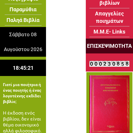
βιβλίων
Παραμύθια
Απαγγελίες
Παληά Βιβλία
ποιημάτων
Μ.Μ.Ε- Links
Σάββατο 08
ΕΠΙΣΚΕΨΙΜΟΤΗΤΑ
Αυγούστου 2026
18:45:22
Γιατί μια ποιήτρια ή
ένας ποιητής ή ένας
λογοτέχνης εκδίδει
βιβλίο;
Η έκδοση ενός
βιβλίου, δεν είναι
θέμα οικονομικό
αλλά φιλοσοφικό.