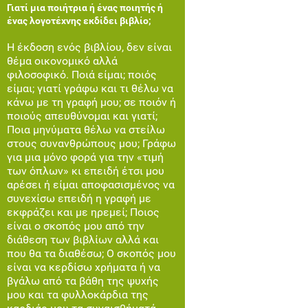
Γιατί μια ποιήτρια ή ένας ποιητής ή
ένας λογοτέχνης εκδίδει βιβλίο;
Η έκδοση ενός βιβλίου, δεν είναι
θέμα οικονομικό αλλά
φιλοσοφικό. Ποιά είμαι; ποιός
είμαι; γιατί γράφω και τι θέλω να
κάνω με τη γραφή μου; σε ποιόν ή
ποιούς απευθύνομαι και γιατί;
Ποια μηνύματα θέλω να στείλω
στους συνανθρώπους μου; Γράφω
για μια μόνο φορά για την «τιμή
των όπλων» κι επειδή έτσι μου
αρέσει ή είμαι αποφασισμένος να
συνεχίσω επειδή η γραφή με
εκφράζει και με ηρεμεί; Ποιος
είναι ο σκοπός μου από την
διάθεση των βιβλίων αλλά και
που θα τα διαθέσω; Ο σκοπός μου
είναι να κερδίσω χρήματα ή να
βγάλω από τα βάθη της ψυχής
μου και τα φυλλοκάρδια της