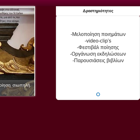
Δραστηριότητες
-Μελοποίηση ποιημάτων
-video-clip's
-Φεστιβάλ ποίησης
-Οργάνωση εκδηλώσεων
-Παρουσιάσεις βιβλίων
ποίηση σιωπηλή.
Εκδόσεις «Υδρόγειος» - Η ποίηση είναι ζωγραφική
(Σιμωνίδης ο Κείος 556-468)