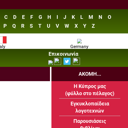
C
D
E
F
G
H
I
J
K
L
M
N
O
P
Q
R
S
T
U
V
W
X
Y
Z
taly
Germany
Επικοινωνία
ΑΚΟΜΗ...
Η Κύπρος μας
(φύλλο στο πέλαγος)
Εγκυκλοπαίδεια
λογοτεχνών
Παρουσιάσεις