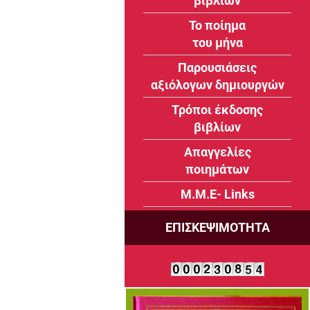
βιβλίων
Το ποίημα
του μήνα
Παρουσιάσεις
αξιόλογων δημιουργών
Τρόποι έκδοσης
βιβλίων
Απαγγελίες
ποιημάτων
Μ.Μ.Ε- Links
ΕΠΙΣΚΕΨΙΜΟΤΗΤΑ