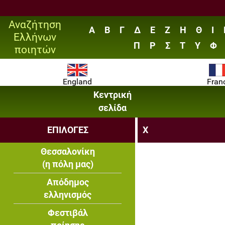
Αναζήτηση
Α
Β
Γ
Δ
Ε
Ζ
Η
Θ
Ι
Ελλήνων
Π
Ρ
Σ
Τ
Υ
Φ
ποιητών
England
Fran
Κεντρική
σελίδα
ΕΠΙΛΟΓΕΣ
X
Θεσσαλονίκη
(η πόλη μας)
Απόδημος
ελληνισμός
Φεστιβάλ