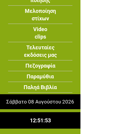
ποίησης
Μελοποίηση
στίχων
Video
clips
Τελευταίες
εκδόσεις μας
Πεζογραφία
Παραμύθια
Παληά Βιβλία
Σάββατο 08 Αυγούστου 2026
12:51:54