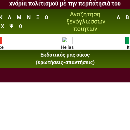
χνάρια πολιτισμού με την περπατησιά του
Αναζήτηση
Κ
Λ
Μ
Ν
Ξ
Ο
A
B
ξενόγλωσσων
Χ
Ψ
Ω
ποιητών
ce
Hellas
I
Εκδοτικός μας οίκος
(ερωτήσεις-απαντήσεις)