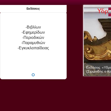
Εκδόσεις
-Βιβλίων
-Εφημερίδων
-Περιοδικών
-Παραμυθιών
-Εγκυκλοπαίδειας
ή ομιλούσα και η ζωγραφική είναι ποίηση σιωπηλή.
Εκδόσεις «Υδρό
(Σιμωνίδης ο Κε