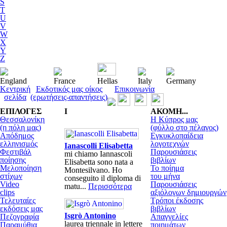
S
T
U
V
W
X
Y
Z
England
France
Hellas
Italy
Germany
Κεντρική
Εκδοτικός μας οίκος
Επικοινωνία
σελίδα
(ερωτήσεις-απαντήσεις)
ΕΠΙΛΟΓΕΣ
I
ΑΚΟΜΗ...
Θεσσαλονίκη
Η Κύπρος μας
(η πόλη μας)
(φύλλο στο πέλαγος)
Απόδημος
Εγκυκλοπαίδεια
ελληνισμός
λογοτεχνών
Ianascolli Elisabetta
Φεστιβάλ
Παρουσιάσεις
mi chiamo Iannascoli
ποίησης
βιβλίων
Elisabetta sono nata a
Μελοποίηση
Το ποίημα
Montesilvano. Ho
στίχων
του μήνα
conseguito il diploma di
Video
Παρουσιάσεις
matu...
Περισσότερα
clips
αξιόλογων δημιουργών
Τελευταίες
Τρόποι έκδοσης
εκδόσεις μας
βιβλίων
Isgrò Antonino
Πεζογραφία
Απαγγελίες
laurea triennale in lettere
Παραμύθια
ποιημάτων