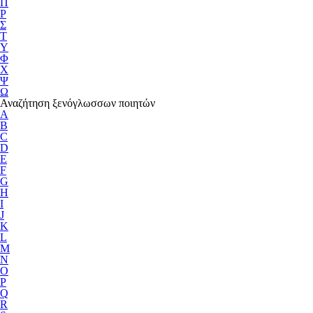
Π
Ρ
Σ
Τ
Υ
Φ
Χ
Ψ
Ω
Αναζήτηση ξενόγλωσσων ποιητών
A
B
C
D
E
F
G
H
I
J
K
L
M
N
O
P
Q
R