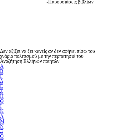
-Παρουσιάσεις βιβλίων
Δεν αξίζει να ζει κανείς αν δεν αφήνει πίσω του
χνάρια πολιτισμού με την περπατησιά του
Αναζήτηση Ελλήνων ποιητών
Α
Β
Γ
Δ
Ε
Ζ
Η
Θ
Ι
Κ
Λ
Μ
Ν
Ξ
Ο