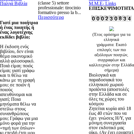
(classe 5) settore
Παληά Βιβλία
Μ.Μ.Ε- Links
professionale: tirocinio
Παρασκευή 07
ΕΠΙΣΚΕΨΙΜΟΤΗΤΑ
formativo presso la b...
Αυγούστου 2026
Περισσότερα
Γιατί μια ποιήτρια
ή ένας ποιητής ή
ένας λογοτέχνης
(Έτος ορόσημο για τα
εκδίδει βιβλίο;
ελληνικά
γράμματα: Εκατό
Η έκδοση ενός
επιλογές των πιο
βιβλίου, δεν είναι
αξιόλογων ποιητών,
θέμα οικονομικό
συγγραφέων και
αλλά φιλοσοφικό.
καλλιτεχνών στην Ελλάδα
Ποιά είμαι; ποιός
είμαι; γιατί γράφω
σήμερα)
Βιολογικά και
και τι θέλω να
παραδοσιακά του
κάνω με τη γραφή
ελληνικού χωριού
μου; σε ποιόν ή
προϊόντα (αποστολές
ποιούς
στην Ελλάδα και σε
απευθύνομαι και
όλες τις χώρες του
γιατί; Ποια
κόσμου
μηνύματα θέλω να
Ζητείται κυρία από 18
στείλω στους
έως 40 ετών που να
συνανθρώπους
έχει γνώσεις Η/Υ, για
μου; Γράφω για μια
μόνιμη συνεργασία
μόνο φορά για την
στον εκδοτικό μας
«τιμή των όπλων»
οίκο. (Αν έχει εργαστεί
κι επειδή έτσι μου