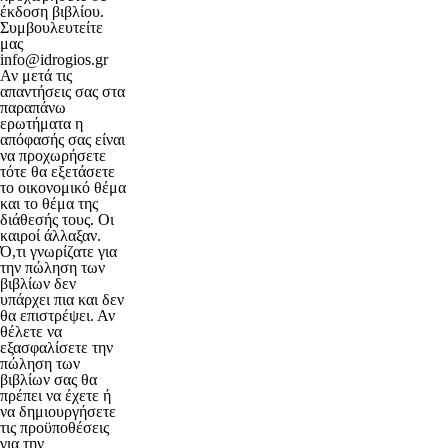
έκδοση βιβλίου.
Συμβουλευτείτε
μας
info@idrogios.gr
Αν μετά τις
απαντήσεις σας στα
παραπάνω
ερωτήματα η
απόφασής σας είναι
να προχωρήσετε
τότε θα εξετάσετε
το οικονομικό θέμα
και το θέμα της
διάθεσής τους. Οι
καιροί άλλαξαν.
Ό,τι γνωρίζατε για
την πώληση των
βιβλίων δεν
υπάρχει πια και δεν
θα επιστρέψει. Αν
θέλετε να
εξασφαλίσετε την
πώληση των
βιβλίων σας θα
πρέπει να έχετε ή
να δημιουργήσετε
τις προϋποθέσεις
για την