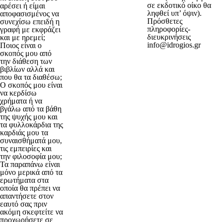
σε εκδοτικό οίκο θα
αρέσει ή είμαι
ληφθεί υπ’ όψιν).
αποφασισμένος να
Πρόσθετες
συνεχίσω επειδή η
πληροφορίες-
γραφή με εκφράζει
διευκρινήσεις
και με ηρεμεί;
info@idrogios.gr
Ποιος είναι ο
σκοπός μου από
την διάθεση των
βιβλίων αλλά και
που θα τα διαθέσω;
Ο σκοπός μου είναι
να κερδίσω
χρήματα ή να
βγάλω από τα βάθη
της ψυχής μου και
τα φυλλοκάρδια της
καρδιάς μου τα
συναισθήματά μου,
τις εμπειρίες και
την φιλοσοφία μου;
Τα παραπάνω είναι
μόνο μερικά από τα
ερωτήματα στα
οποία θα πρέπει να
απαντήσετε στον
εαυτό σας πριν
ακόμη σκεφτείτε να
προχωρήσετε σε