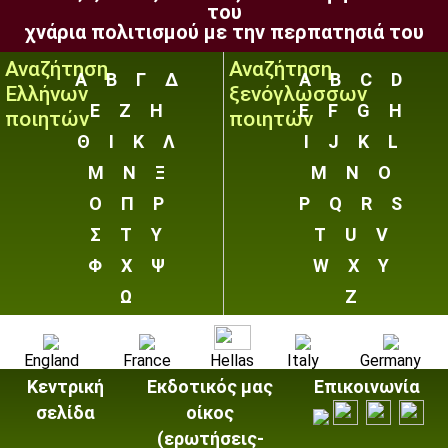
του
χνάρια πολιτισμού με την περπατησιά του
Αναζήτηση
Αναζήτηση
Α
Β
Γ
Δ
A
B
C
D
Ελλήνων
ξενόγλωσσων
Ε
Ζ
Η
E
F
G
H
ποιητών
ποιητών
Θ
Ι
Κ
Λ
I
J
K
L
Μ
Ν
Ξ
M
N
O
Ο
Π
Ρ
P
Q
R
S
Σ
Τ
Υ
T
U
V
Φ
Χ
Ψ
W
X
Y
Ω
Z
England
France
Hellas
Italy
Germany
Κεντρική
Εκδοτικός μας
Επικοινωνία
σελίδα
οίκος
(ερωτήσεις-