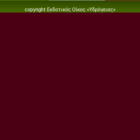
copyright Εκδοτικός Οίκος «Υδρόγειος»