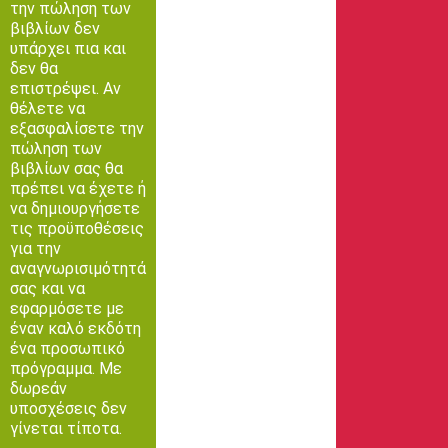
την πώληση των
βιβλίων δεν
υπάρχει πια και
δεν θα
επιστρέψει. Αν
θέλετε να
εξασφαλίσετε την
πώληση των
βιβλίων σας θα
πρέπει να έχετε ή
να δημιουργήσετε
τις προϋποθέσεις
για την
αναγνωρισιμότητά
σας και να
εφαρμόσετε με
έναν καλό εκδότη
ένα προσωπικό
πρόγραμμα. Με
δωρεάν
υποσχέσεις δεν
γίνεται τίποτα.