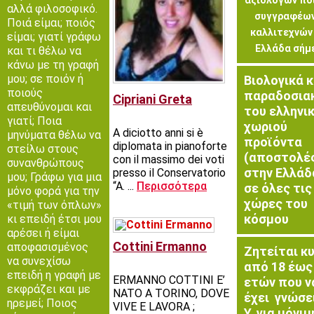
αξιόλογων πο
αλλά φιλοσοφικό.
συγγραφέων
Ποιά είμαι; ποιός
καλλιτεχνών
είμαι; γιατί γράφω
Ελλάδα σήμ
και τι θέλω να
κάνω με τη γραφή
μου; σε ποιόν ή
Βιολογικά κ
ποιούς
παραδοσια
Cipriani Greta
απευθύνομαι και
του ελληνι
γιατί; Ποια
χωριού
A diciotto anni si è
μηνύματα θέλω να
προϊόντα
diplomata in pianoforte
στείλω στους
(αποστολέ
con il massimo dei voti
συνανθρώπους
στην Ελλάδ
presso il Conservatorio
μου; Γράφω για μια
“A. ...
Περισσότερα
σε όλες τις
μόνο φορά για την
χώρες του
«τιμή των όπλων»
κόσμου
κι επειδή έτσι μου
αρέσει ή είμαι
Cottini Ermanno
αποφασισμένος
Ζητείται κ
να συνεχίσω
από 18 έως
επειδή η γραφή με
ERMANNO COTTINI E’
ετών που ν
εκφράζει και με
NATO A TORINO, DOVE
έχει γνώσε
ηρεμεί; Ποιος
VIVE E LAVORA ;
Υ, για μόνιμ