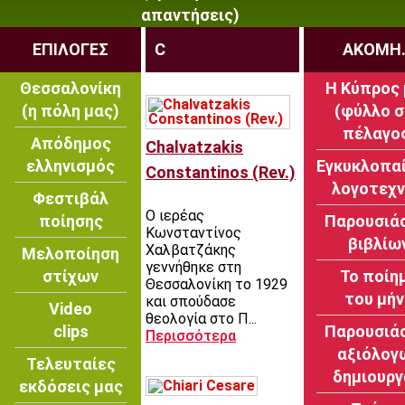
απαντήσεις)
ΕΠΙΛΟΓΕΣ
C
ΑΚΟΜΗ.
Θεσσαλονίκη
Η Κύπρος
(η πόλη μας)
(φύλλο 
πέλαγο
Απόδημος
Chalvatzakis
ελληνισμός
Εγκυκλοπα
Constantinos (Rev.)
λογοτεχ
Φεστιβάλ
Ο ιερέας
ποίησης
Παρουσιά
Κωνσταντίνος
βιβλίω
Χαλβατζάκης
Μελοποίηση
γεννήθηκε στη
στίχων
Το ποίη
Θεσσαλονίκη το 1929
του μήν
και σπούδασε
Video
θεολογία στο Π...
clips
Παρουσιά
Περισσότερα
αξιόλογ
Τελευταίες
δημιουρ
εκδόσεις μας