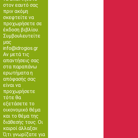
στον εαυτό σας
πριν ακόμη
σκεφτείτε να
προχωρήσετε σε
έκδοση βιβλίου.
Συμβουλευτείτε
μας
info@idrogios.gr
Αν μετά τις
απαντήσεις σας
στα παραπάνω
ερωτήματα η
απόφασής σας
είναι να
προχωρήσετε
τότε θα
εξετάσετε το
οικονομικό θέμα
και το θέμα της
διάθεσής τους. Οι
καιροί άλλαξαν.
Ό,τι γνωρίζατε για