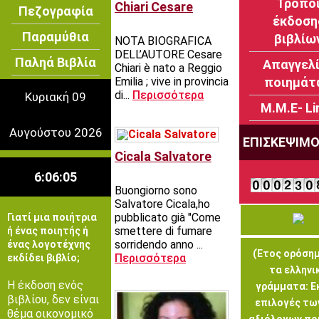
Τρόπο
Chiari Cesare
Πεζογραφία
έκδοση
Παραμύθια
βιβλίω
NOTA BIOGRAFICA
DELL’AUTORE Cesare
Παληά Βιβλία
Απαγγελ
Chiari è nato a Reggio
Emilia ; vive in provincia
ποιημάτ
di...
Περισσότερα
Κυριακή 09
Μ.Μ.Ε- Li
Αυγούστου 2026
ΕΠΙΣΚΕΨΙΜ
Cicala Salvatore
6:06:05
Buongiorno sono
Salvatore Cicala,ho
pubblicato già "Come
Γιατί μια ποιήτρια
smettere di fumare
ή ένας ποιητής ή
sorridendo anno ...
ένας λογοτέχνης
(Έτος ορόσημ
Περισσότερα
εκδίδει βιβλίο;
τα ελληνι
Η έκδοση ενός
γράμματα: Ε
βιβλίου, δεν είναι
επιλογές τω
θέμα οικονομικό