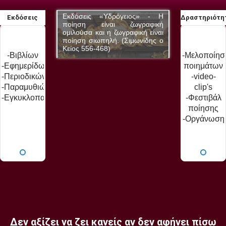
δρόγειος» - Η
Εκδόσεις «Υδρόγειος» - Η
Εκδόσεις «Υδ
Εκδόσεις
Δραστηριότη
αι ζωγραφική
ποίηση είναι ζωγραφική
ποίηση είνα
 ζωγραφική είναι
ομιλούσα και η ζωγραφική είναι
ομιλούσα και η 
ή. (Σιμωνίδης ο
ποίηση σιωπηλή. (Σιμωνίδης ο
ποίηση σιωπηλή
Κείος 556-468)
Κείος 556-468)
-Βιβλίων
-Μελοποίησ
-Εφημερίδων
ποιημάτων
-Περιοδικών
-video-
-Παραμυθιών
clip's
-Εγκυκλοπαίδειας
-Φεστιβάλ
ποίησης
-Οργάνωση
εκδηλώσεω
-Παρουσιάσ
βιβλίων
Δεν αξίζει να ζει κανείς αν δεν αφήνει πίσω