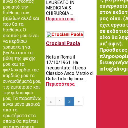
είναι ο σκοπός
LAUREATO IN
συνεργασία
μου από την
MEDICINA &
στον εκδοτ
διάθεση των
CHIRURGIA ...
μας οίκο. (
βιβλίων αλλά και
Περισσότερα
που θα τα
έχει εργαστ
διαθέσω; Ο
σε εκδοτικ
σκοπός μου είναι
οίκο θα λη
να κερδίσω
Crociani Paola
υπ’ όψιν).
χρήματα ή να
Πρόσθετες
βγάλω από τα
πληροφορί
Nata a Roma il
βάθη της ψυχής
διευκρινήσ
17/10/1961. Ha
μου και τα
frequentato il Liceo
info@idrogi
φυλλοκάρδια της
Classico Anco Marzio di
καρδιάς μου τα
Ostia Lido diploma...
συναισθήματά μου,
Περισσότερα
τις εμπειρίες και
την φιλοσοφία
μου; Τα παραπάνω
«
1
2
»
είναι μόνο μερικά
από τα
ερωτήματα στα
οποία θα πρέπει
να απαντήσετε