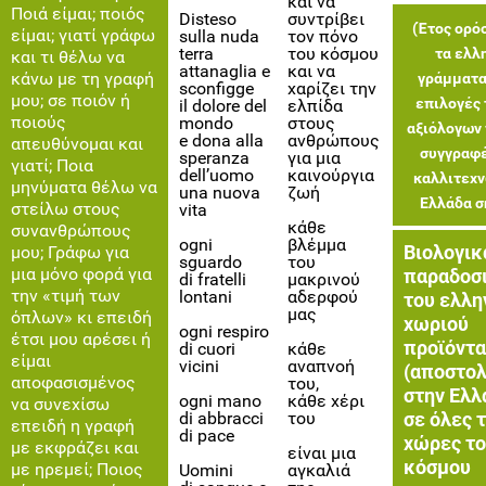
και να
Ποιά είμαι; ποιός
Disteso
συντρίβει
(Έτος ορό
είμαι; γιατί γράφω
sulla nuda
τον πόνο
terra
του κόσμου
τα ελλ
και τι θέλω να
attanaglia e
και να
κάνω με τη γραφή
γράμματα
sconfigge
χαρίζει την
μου; σε ποιόν ή
επιλογές 
il dolore del
ελπίδα
ποιούς
mondo
στους
αξιόλογων 
e dona alla
ανθρώπους
απευθύνομαι και
συγγραφέ
speranza
για μια
γιατί; Ποια
dell’uomo
καινούργια
καλλιτεχν
μηνύματα θέλω να
una nuova
ζωή
Ελλάδα σ
στείλω στους
vita
κάθε
συνανθρώπους
ogni
βλέμμα
Βιολογικ
μου; Γράφω για
sguardo
του
μια μόνο φορά για
παραδοσ
di fratelli
μακρινού
την «τιμή των
lontani
αδερφού
του ελλη
μας
όπλων» κι επειδή
χωριού
ogni respiro
έτσι μου αρέσει ή
προϊόντα
di cuori
κάθε
είμαι
vicini
αναπνοή
(αποστο
αποφασισμένος
του,
στην Ελλ
ogni mano
κάθε χέρι
να συνεχίσω
σε όλες τ
di abbracci
του
επειδή η γραφή
di pace
χώρες τ
με εκφράζει και
είναι μια
κόσμου
με ηρεμεί; Ποιος
Uomini
αγκαλιά