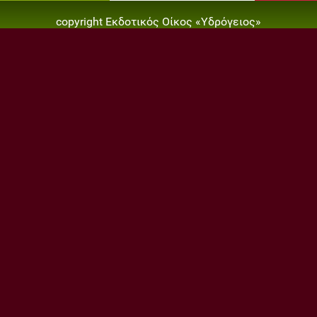
copyright Εκδοτικός Οίκος «Υδρόγειος»