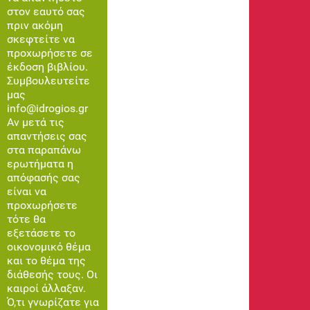
στον εαυτό σας
πριν ακόμη
σκεφτείτε να
προχωρήσετε σε
έκδοση βιβλίου.
Συμβουλευτείτε
μας
info@idrogios.gr
Αν μετά τις
απαντήσεις σας
στα παραπάνω
ερωτήματα η
απόφασής σας
είναι να
προχωρήσετε
τότε θα
εξετάσετε το
οικονομικό θέμα
και το θέμα της
διάθεσής τους. Οι
καιροί άλλαξαν.
Ό,τι γνωρίζατε για