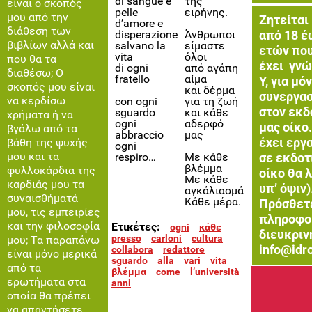
di sangue e
της
είναι ο σκοπός
pelle
ειρήνης.
μου από την
Ζητείται
d’amore e
διάθεση των
από 18 έ
disperazione
Άνθρωποι
βιβλίων αλλά και
salvano la
είμαστε
ετών που
vita
όλοι
που θα τα
έχει γνώ
di ogni
από αγάπη
διαθέσω; Ο
fratello
αίμα
Υ, για μό
σκοπός μου είναι
και δέρμα
συνεργασ
να κερδίσω
con ogni
για τη ζωή
στον εκδ
sguardo
και κάθε
χρήματα ή να
ogni
αδερφό
μας οίκο.
βγάλω από τα
abbraccio
μας
έχει εργ
βάθη της ψυχής
ogni
μου και τα
σε εκδοτ
respiro…
Με κάθε
βλέμμα
φυλλοκάρδια της
οίκο θα 
Με κάθε
καρδιάς μου τα
υπ’ όψιν)
αγκάλιασμά
συναισθήματά
Κάθε μέρα.
Πρόσθετ
μου, τις εμπειρίες
πληροφο
και την φιλοσοφία
Ετικέτες:
ogni
κάθε
διευκριν
presso
carloni
cultura
μου; Τα παραπάνω
info@idro
collabora
redattore
είναι μόνο μερικά
sguardo
alla
vari
vita
από τα
βλέμμα
come
l’università
ερωτήματα στα
anni
οποία θα πρέπει
να απαντήσετε