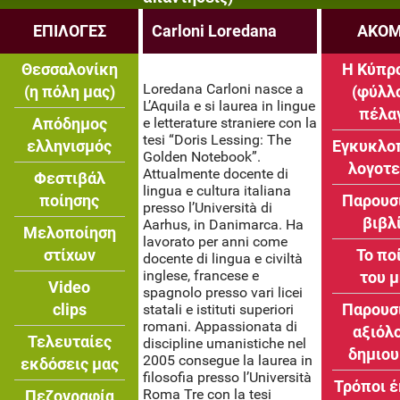
ΕΠΙΛΟΓΕΣ
Carloni Loredana
ΑΚΟΜ
Θεσσαλονίκη
Η Κύπρ
Loredana Carloni nasce a
(η πόλη μας)
(φύλλ
L’Aquila e si laurea in lingue
πέλα
Απόδημος
e letterature straniere con la
tesi “Doris Lessing: The
ελληνισμός
Εγκυκλο
Golden Notebook”.
λογοτ
Attualmente docente di
Φεστιβάλ
lingua e cultura italiana
ποίησης
Παρουσ
presso l’Università di
βιβλ
Aarhus, in Danimarca. Ha
Μελοποίηση
lavorato per anni come
στίχων
Το πο
docente di lingua e civiltà
inglese, francese e
του 
Video
spagnolo presso vari licei
clips
Παρουσ
statali e istituti superiori
romani. Appassionata di
αξιόλ
Τελευταίες
discipline umanistiche nel
δημιο
2005 consegue la laurea in
εκδόσεις μας
filosofia presso l’Università
Τρόποι 
Roma Tre con la tesi
Πεζογραφία