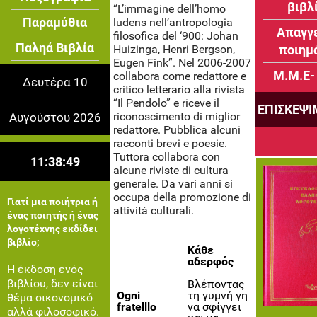
βιβλ
“L’immagine dell’homo
Παραμύθια
ludens nell’antropologia
Απαγγ
filosofica del ‘900: Johan
Παληά Βιβλία
Huizinga, Henri Bergson,
ποιημ
Eugen Fink”. Nel 2006-2007
Μ.Μ.Ε-
collabora come redattore e
Δευτέρα 10
critico letterario alla rivista
“Il Pendolo” e riceve il
ΕΠΙΣΚΕΨ
riconoscimento di miglior
Αυγούστου 2026
redattore. Pubblica alcuni
racconti brevi e poesie.
Tuttora collabora con
11:38:49
alcune riviste di cultura
generale. Da vari anni si
occupa della promozione di
Γιατί μια ποιήτρια ή
attività culturali.
ένας ποιητής ή ένας
λογοτέχνης εκδίδει
βιβλίο;
Κάθε
αδερφός
Η έκδοση ενός
βιβλίου, δεν είναι
Βλέποντας
Ogni
τη γυμνή γη
θέμα οικονομικό
fratelllo
να σφίγγει
αλλά φιλοσοφικό.