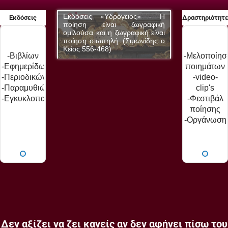
δρόγειος» - Η
Εκδόσεις «Υδρόγειος» - Η
Εκδόσεις «Υδ
Εκδόσεις
Δραστηριότητ
αι ζωγραφική
ποίηση είναι ζωγραφική
ποίηση είνα
 ζωγραφική είναι
ομιλούσα και η ζωγραφική είναι
ομιλούσα και η 
ή. (Σιμωνίδης ο
ποίηση σιωπηλή. (Σιμωνίδης ο
ποίηση σιωπηλή
Κείος 556-468)
Κείος 556-468)
-Βιβλίων
-Μελοποίησ
-Εφημερίδων
ποιημάτων
-Περιοδικών
-video-
-Παραμυθιών
clip's
-Εγκυκλοπαίδειας
-Φεστιβάλ
ποίησης
-Οργάνωση
εκδηλώσεω
-Παρουσιάσ
βιβλίων
Δεν αξίζει να ζει κανείς αν δεν αφήνει πίσω του