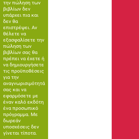
την πώληση των
βιβλίων δεν
υπάρχει πια και
δεν θα
επιστρέψει. Αν
θέλετε να
εξασφαλίσετε την
πώληση των
βιβλίων σας θα
πρέπει να έχετε ή
να δημιουργήσετε
τις προϋποθέσεις
για την
αναγνωρισιμότητά
σας και να
εφαρμόσετε με
έναν καλό εκδότη
ένα προσωπικό
πρόγραμμα. Με
δωρεάν
υποσχέσεις δεν
γίνεται τίποτα.