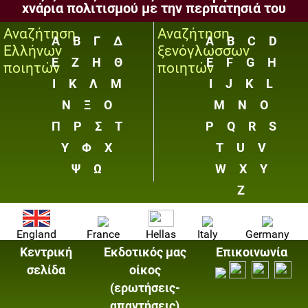
χνάρια πολιτισμού με την περπατησιά του
Αναζήτηση
Αναζήτηση
Α
Β
Γ
Δ
A
B
C
D
Ελλήνων
ξενόγλωσσων
Ε
Ζ
Η
Θ
E
F
G
H
ποιητών
ποιητών
Ι
Κ
Λ
Μ
I
J
K
L
Ν
Ξ
Ο
M
N
O
Π
Ρ
Σ
Τ
P
Q
R
S
Υ
Φ
Χ
T
U
V
Ψ
Ω
W
X
Y
Z
England
France
Hellas
Italy
Germany
Κεντρική
Εκδοτικός μας
Επικοινωνία
σελίδα
οίκος
(ερωτήσεις-
απαντήσεις)