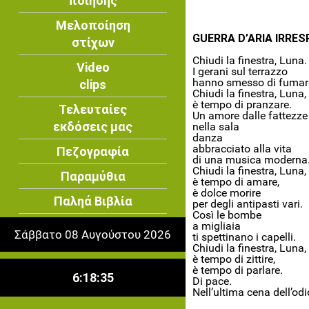
ποίησης
Μελοποίηση
GUERRA D’ARIA IRRES
στίχων
Chiudi la finestra, Luna.
Video
I gerani sul terrazzo
hanno smesso di fumar
clips
Chiudi la finestra, Luna,
è tempo di pranzare.
Τελευταίες
Un amore dalle fattezze
εκδόσεις μας
nella sala
danza
abbracciato alla vita
Πεζογραφία
di una musica moderna
Chiudi la finestra, Luna,
Παραμύθια
è tempo di amare,
è dolce morire
Παληά Βιβλία
per degli antipasti vari.
Così le bombe
a migliaia
Σάββατο 08 Αυγούστου 2026
ti spettinano i capelli.
Chiudi la finestra, Luna,
è tempo di zittire,
è tempo di parlare.
6:18:35
Di pace.
Nell’ultima cena dell’odi