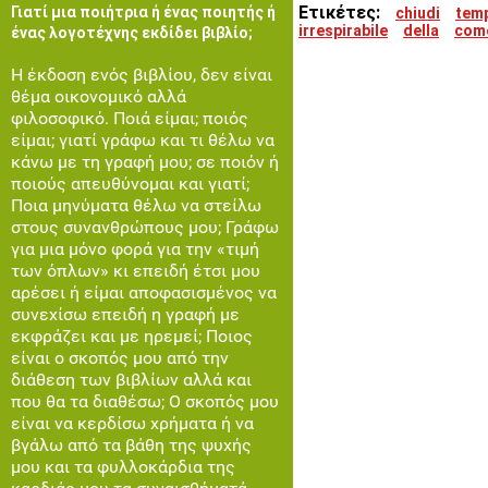
Ετικέτες:
Γιατί μια ποιήτρια ή ένας ποιητής ή
chiudi
tem
irrespirabile
della
com
ένας λογοτέχνης εκδίδει βιβλίο;
Η έκδοση ενός βιβλίου, δεν είναι
θέμα οικονομικό αλλά
φιλοσοφικό. Ποιά είμαι; ποιός
είμαι; γιατί γράφω και τι θέλω να
κάνω με τη γραφή μου; σε ποιόν ή
ποιούς απευθύνομαι και γιατί;
Ποια μηνύματα θέλω να στείλω
στους συνανθρώπους μου; Γράφω
για μια μόνο φορά για την «τιμή
των όπλων» κι επειδή έτσι μου
αρέσει ή είμαι αποφασισμένος να
συνεχίσω επειδή η γραφή με
εκφράζει και με ηρεμεί; Ποιος
είναι ο σκοπός μου από την
διάθεση των βιβλίων αλλά και
που θα τα διαθέσω; Ο σκοπός μου
είναι να κερδίσω χρήματα ή να
βγάλω από τα βάθη της ψυχής
μου και τα φυλλοκάρδια της