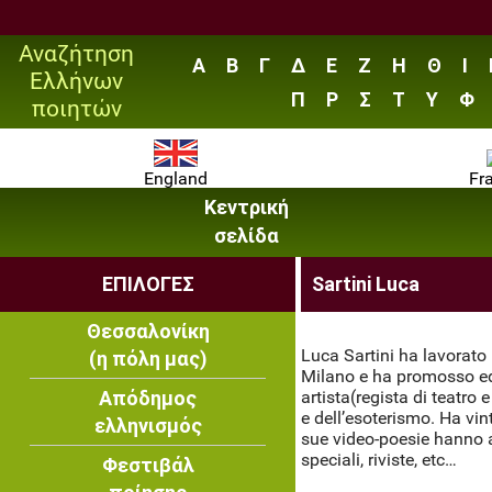
Αναζήτηση
Α
Β
Γ
Δ
Ε
Ζ
Η
Θ
Ι
Ελλήνων
Π
Ρ
Σ
Τ
Υ
Φ
ποιητών
England
Fr
Κεντρική
σελίδα
ΕΠΙΛΟΓΕΣ
Sartini Luca
Θεσσαλονίκη
Luca Sartini ha lavorato n
(η πόλη μας)
Milano e ha promosso ed 
Απόδημος
artista(regista di teatro 
e dell’esoterismo. Ha vi
ελληνισμός
sue video-poesie hanno a
speciali, riviste, etc…
Φεστιβάλ