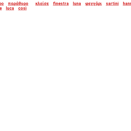
po
παράθυρο
κλείσε
finestra
luna
φεγγάρι
sartini
han
e
luca
così