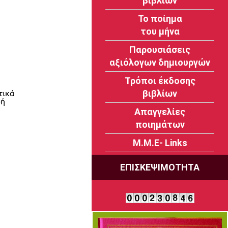
βιβλίων
Το ποίημα
του μήνα
Παρουσιάσεις
αξιόλογων δημιουργών
Τρόποι έκδοσης
βιβλίων
τικά
ωή
Απαγγελίες
ποιημάτων
Μ.Μ.Ε- Links
ΕΠΙΣΚΕΨΙΜΟΤΗΤΑ