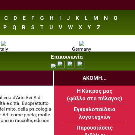
C
D
E
F
G
H
I
J
K
L
M
N
O
P
Q
R
S
T
U
V
W
X
Y
Z
Italy
Germany
Επικοινωνία
ΑΚΟΜΗ...
Η Κύπρος μας
leria d’Arte Sei A di
(φύλλο στο πέλαγος)
 e città. E’soprattutto
del mito, della psicologia
Εγκυκλοπαίδεια
e Arti come poeta; molte
λογοτεχνών
no in raccolte, edizioni
Παρουσιάσεις