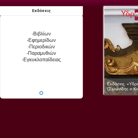
Εκδόσεις
-Βιβλίων
-Εφημερίδων
-Περιοδικών
-Παραμυθιών
-Εγκυκλοπαίδειας
ή ομιλούσα και η ζωγραφική είναι ποίηση σιωπηλή.
Εκδόσεις «Υδρό
(Σιμωνίδης ο Κε