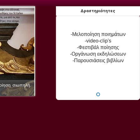
Δραστηριότητες
-Μελοποίηση ποιημάτων
-video-clip's
-Φεστιβάλ ποίησης
-Οργάνωση εκδηλώσεων
-Παρουσιάσεις βιβλίων
ποίηση σιωπηλή.
Εκδόσεις «Υδρόγειος» - Η ποίηση είναι ζωγραφική
(Σιμωνίδης ο Κείος 556-468)
υ