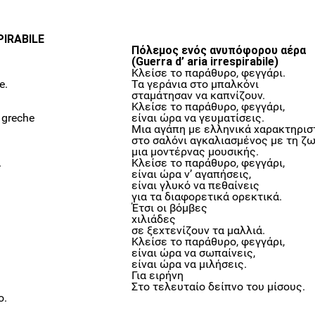
PIRABILE
Πόλεμος ενός ανυπόφορου αέρα
(Guerra d’ aria irrespirabile)
Κλείσε το παράθυρο, φεγγάρι.
e.
Τα γεράνια στο μπαλκόνι
σταμάτησαν να καπνίζουν.
Κλείσε το παράθυρο, φεγγάρι,
 greche
είναι ώρα να γευματίσεις.
Μια αγάπη με ελληνικά χαρακτηρισ
στο σαλόνι αγκαλιασμένος με τη ζ
μια μοντέρνας μουσικής.
.
Κλείσε το παράθυρο, φεγγάρι,
είναι ώρα ν’ αγαπήσεις,
είναι γλυκό να πεθαίνεις
για τα διαφορετικά ορεκτικά.
Έτσι οι βόμβες
χιλιάδες
σε ξεχτενίζουν τα μαλλιά.
Κλείσε το παράθυρο, φεγγάρι,
είναι ώρα να σωπαίνεις,
είναι ώρα να μιλήσεις.
Για ειρήνη
Στο τελευταίο δείπνο του μίσους.
o.