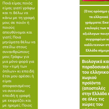
Ποιά είμαι; ποιός
είμαι; γιατί γράφω
(Έτος ορόσημο 
και τι θέλω να
τα ελληνικά
κάνω με τη γραφή
μου; σε ποιόν ή
γράμματα: Εκα
ποιούς
επιλογές των π
απευθύνομαι και
αξιόλογων ποιητ
γιατί; Ποια
συγγραφέων κ
μηνύματα θέλω να
καλλιτεχνών σ
στείλω στους
Ελλάδα σήμερ
συνανθρώπους
μου; Γράφω για
Βιολογικά κα
μια μόνο φορά για
την «τιμή των
παραδοσιακά
όπλων» κι επειδή
του ελληνικο
έτσι μου αρέσει ή
χωριού
είμαι
προϊόντα
αποφασισμένος
(αποστολές
να συνεχίσω
στην Ελλάδα 
επειδή η γραφή
σε όλες τις
με εκφράζει και
χώρες του
με ηρεμεί; Ποιος