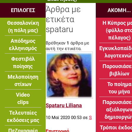
Άρθρα με
ΕΠΙΛΟΓΕΣ
ΑΚΟΜΗ...
ετικέτα
Θεσσαλονίκη
Η Κύπρος μ
spataru
(η πόλη μας)
(φύλλο στ
πέλαγος)
Απόδημος
Βρέθηκαν
1
άρθρα με
ελληνισμός
Εγκυκλοπαίδ
αυτή την ετικέτα.
λογοτεχνώ
Φεστιβάλ
ποίησης
Παρουσιάσε
βιβλίων
Μελοποίηση
στίχων
Το ποίημα
του μήνα
Video
clips
Παρουσιάσε
Spataru Liliana
αξιόλογω
Τελευταίες
δημιουργώ
S
10 Μαϊ 2020 00:53
σε
εκδόσεις μας
Τρόποι έκδο
Πεζογραφία
Επιστροφή