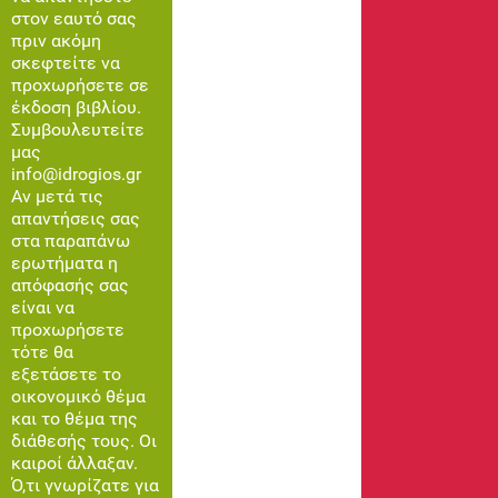
στον εαυτό σας
πριν ακόμη
σκεφτείτε να
προχωρήσετε σε
έκδοση βιβλίου.
Συμβουλευτείτε
μας
info@idrogios.gr
Αν μετά τις
απαντήσεις σας
στα παραπάνω
ερωτήματα η
απόφασής σας
είναι να
προχωρήσετε
τότε θα
εξετάσετε το
οικονομικό θέμα
και το θέμα της
διάθεσής τους. Οι
καιροί άλλαξαν.
Ό,τι γνωρίζατε για