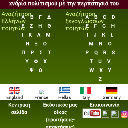
χνάρια πολιτισμού με την περπατησιά του
Αναζήτηση
Αναζήτηση
Α
Β
Γ
Δ
A
B
C
D
Ελλήνων
ξενόγλωσσων
Ε
Ζ
Η
Θ
E
F
G
H
ποιητών
ποιητών
Ι
Κ
Λ
Μ
I
J
K
L
Ν
Ξ
Ο
M
N
O
Π
Ρ
Σ
Τ
P
Q
R
S
Υ
Φ
Χ
T
U
V
Ψ
Ω
W
X
Y
Z
England
France
Hellas
Italy
Germany
Κεντρική
Εκδοτικός μας
Επικοινωνία
σελίδα
οίκος
(ερωτήσεις-
απαντήσεις)