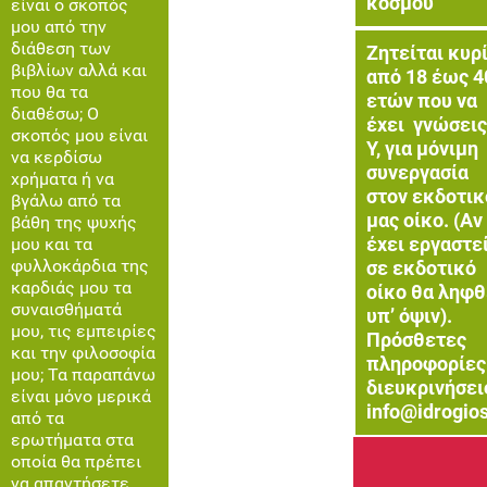
κόσμου
είναι ο σκοπός
μου από την
διάθεση των
Ζητείται κυρ
βιβλίων αλλά και
από 18 έως 4
που θα τα
ετών που να
διαθέσω; Ο
έχει γνώσεις
σκοπός μου είναι
Υ, για μόνιμη
να κερδίσω
συνεργασία
χρήματα ή να
στον εκδοτικ
βγάλω από τα
μας οίκο. (Αν
βάθη της ψυχής
έχει εργαστε
μου και τα
φυλλοκάρδια της
σε εκδοτικό
καρδιάς μου τα
οίκο θα ληφθ
συναισθήματά
υπ’ όψιν).
μου, τις εμπειρίες
Πρόσθετες
και την φιλοσοφία
πληροφορίες
μου; Τα παραπάνω
διευκρινήσει
είναι μόνο μερικά
info@idrogios
από τα
ερωτήματα στα
οποία θα πρέπει
να απαντήσετε