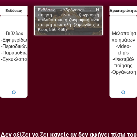
δρόγειος» - Η
Εκδόσεις «Υδρόγειος» - Η
Εκδόσεις «Υδ
Εκδόσεις
Δραστηριότητ
αι ζωγραφική
ποίηση είναι ζωγραφική
ποίηση είνα
 ζωγραφική είναι
ομιλούσα και η ζωγραφική είναι
ομιλούσα και η 
ή. (Σιμωνίδης ο
ποίηση σιωπηλή. (Σιμωνίδης ο
ποίηση σιωπηλή
Κείος 556-468)
Κείος 556-468)
-Βιβλίων
-Μελοποίησ
-Εφημερίδων
ποιημάτων
-Περιοδικών
-video-
-Παραμυθιών
clip's
-Εγκυκλοπαίδειας
-Φεστιβάλ
ποίησης
-Οργάνωση
εκδηλώσεω
-Παρουσιάσ
βιβλίων
Δεν αξίζει να ζει κανείς αν δεν αφήνει πίσω του