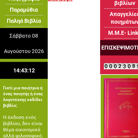
βιβλίων
Παραμύθια
Απαγγελίε
Παληά Βιβλία
ποιημάτω
Μ.Μ.Ε- Lin
Σάββατο 08
ΕΠΙΣΚΕΨΙΜΟΤ
Αυγούστου 2026
14:43:13
Γιατί μια ποιήτρια ή
ένας ποιητής ή ένας
λογοτέχνης εκδίδει
βιβλίο;
Η έκδοση ενός
βιβλίου, δεν είναι
θέμα οικονομικό
αλλά φιλοσοφικό.