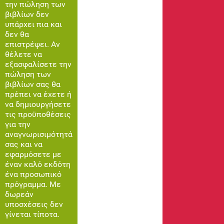
την πώληση των
βιβλίων δεν
υπάρχει πια και
δεν θα
επιστρέψει. Αν
θέλετε να
εξασφαλίσετε την
πώληση των
βιβλίων σας θα
πρέπει να έχετε ή
να δημιουργήσετε
τις προϋποθέσεις
για την
αναγνωρισιμότητά
σας και να
εφαρμόσετε με
έναν καλό εκδότη
ένα προσωπικό
πρόγραμμα. Με
δωρεάν
υποσχέσεις δεν
γίνεται τίποτα.