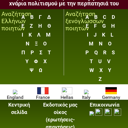
χνάρια πολιτισμού με την περπατησιά του
Αναζήτηση
Αναζήτηση
Α
Β
Γ
Δ
A
B
C
D
Ελλήνων
ξενόγλωσσων
Ε
Ζ
Η
Θ
E
F
G
H
ποιητών
ποιητών
Ι
Κ
Λ
Μ
I
J
K
L
Ν
Ξ
Ο
M
N
O
Π
Ρ
Σ
Τ
P
Q
R
S
Υ
Φ
Χ
T
U
V
Ψ
Ω
W
X
Y
Z
England
France
Hellas
Italy
Germany
Κεντρική
Εκδοτικός μας
Επικοινωνία
σελίδα
οίκος
(ερωτήσεις-
απαντήσεις)