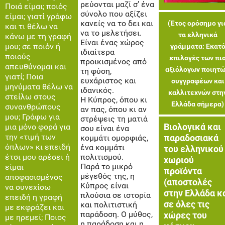
ρεύονται μαζί σ’ ένα
Ποιά είμαι; ποιός
σύνολο που αξίζει
είμαι; γιατί γράφω
κανείς να το δει και
(Έτος ορόσημο γι
και τι θέλω να
να το μελετήσει.
τα ελληνικά
κάνω με τη γραφή
Είναι ένας χώρος
μου; σε ποιόν ή
γράμματα: Εκατ
ιδιαίτερα
ποιούς
επιλογές των πι
προικισμένος από
απευθύνομαι και
αξιόλογων ποιητώ
τη φύση,
γιατί; Ποια
ευχάριστος και
συγγραφέων και
μηνύματα θέλω να
ιδανικός.
καλλιτεχνών στη
στείλω στους
Η Κύπρος, όπου κι
Ελλάδα σήμερα)
συνανθρώπους
αν πας, όπου κι αν
μου; Γράφω για
στρέψεις τη ματιά
Βιολογικά και
μια μόνο φορά για
σου είναι ένα
την «τιμή των
παραδοσιακά
κομμάτι ομορφιάς,
όπλων» κι επειδή
ένα κομμάτι
του ελληνικού
έτσι μου αρέσει ή
πολιτισμού.
χωριού
Παρά το μικρό
είμαι
προϊόντα
μέγεθός της, η
αποφασισμένος
(αποστολές
Κύπρος είναι
να συνεχίσω
στην Ελλάδα κ
πλούσια σε ιστορία
επειδή η γραφή
σε όλες τις
και πολιτιστική
με εκφράζει και
παράδοση. Ο μύθος,
χώρες του
με ηρεμεί; Ποιος
η παράδοση και η