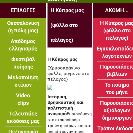
ΕΠΙΛΟΓΕΣ
Η Κύπρος μας
ΑΚΟΜΗ...
Θεσσαλονίκη
Η Κύπρος μα
(φύλλο στο
(η πόλη μας)
(φύλλο στο
πέλαγος)
πέλαγος)
Απόδημος
ελληνισμός
Εγκυκλοπαίδε
λογοτεχνών
Φεστιβάλ
Η Κύπρος μας
ποίησης
Παρουσιάσει
(Χρυσοπράνινο
φύλλο, ριγμένο στο
βιβλίων
Μελοποίηση
πέλαγος)
στίχων
Το ποίημα
του μήνα
Video
Ιστορική,
θρησκευτική και
clips
Παρουσιάσει
πολιτιστική
αξιόλογων
Τελευταίες
αναφορά
Ευρισκόμενη
δημιουργών
στο σταυροδρόμι
εκδόσεις μας
τριών ηπείρων και στο
Τρόποι έκδοσ
Πεζογραφία
σημείο συνάντησης