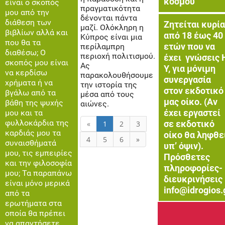
κόσμου
είναι ο σκοπός
πραγματικότητα
μου από την
δένονται πάντα
διάθεση των
Ζητείται κυρία
μαζί. Ολόκληρη η
βιβλίων αλλά και
από 18 έως 40
Κύπρος είναι μια
που θα τα
ετών που να
περίλαμπρη
διαθέσω; Ο
περιοχή πολιτισμού.
έχει γνώσεις 
σκοπός μου είναι
Ας
Υ, για μόνιμη
να κερδίσω
παρακολουθήσουμε
συνεργασία
χρήματα ή να
την ιστορία της
στον εκδοτικό
βγάλω από τα
μέσα από τους
μας οίκο. (Αν
βάθη της ψυχής
αιώνες.
έχει εργαστεί
μου και τα
φυλλοκάρδια της
σε εκδοτικό
«
1
2
3
καρδιάς μου τα
οίκο θα ληφθε
4
5
6
»
συναισθήματά
υπ’ όψιν).
μου, τις εμπειρίες
Πρόσθετες
και την φιλοσοφία
πληροφορίες-
μου; Τα παραπάνω
διευκρινήσεις
είναι μόνο μερικά
info@idrogios.
από τα
ερωτήματα στα
οποία θα πρέπει
να απαντήσετε