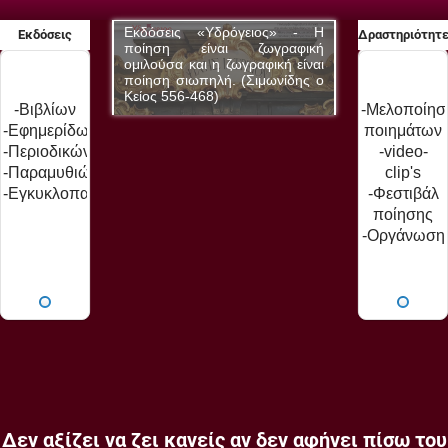
δρόγειος» - Η
Εκδόσεις «Υδρόγειος» - Η
Εκδόσεις «Υδ
Εκδόσεις
Δραστηριότητ
αι ζωγραφική
ποίηση είναι ζωγραφική
ποίηση είνα
 ζωγραφική είναι
ομιλούσα και η ζωγραφική είναι
ομιλούσα και η 
ή. (Σιμωνίδης ο
ποίηση σιωπηλή. (Σιμωνίδης ο
ποίηση σιωπηλή
Κείος 556-468)
Κείος 556-468)
-Βιβλίων
-Μελοποίησ
-Εφημερίδων
ποιημάτων
-Περιοδικών
-video-
-Παραμυθιών
clip's
-Εγκυκλοπαίδειας
-Φεστιβάλ
ποίησης
-Οργάνωση
εκδηλώσεω
-Παρουσιάσ
βιβλίων
Δεν αξίζει να ζει κανείς αν δεν αφήνει πίσω του