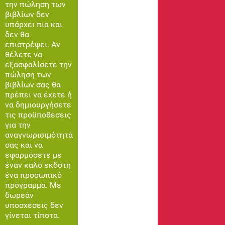
την πώληση των
βιβλίων δεν
υπάρχει πια και
δεν θα
επιστρέψει. Αν
θέλετε να
εξασφαλίσετε την
πώληση των
βιβλίων σας θα
πρέπει να έχετε ή
να δημιουργήσετε
τις προϋποθέσεις
για την
αναγνωρισιμότητά
σας και να
εφαρμόσετε με
έναν καλό εκδότη
ένα προσωπικό
πρόγραμμα. Με
δωρεάν
υποσχέσεις δεν
γίνεται τίποτα.