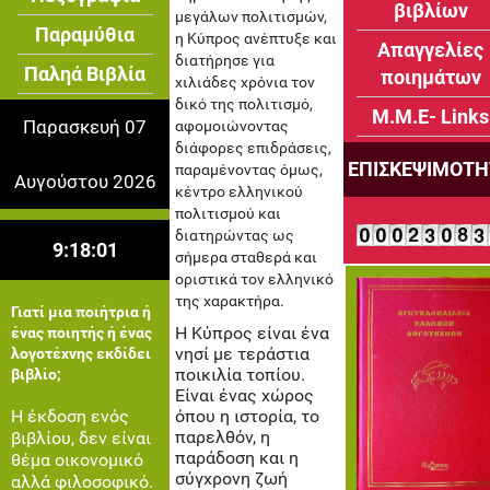
βιβλίων
μεγάλων πολιτισμών,
Παραμύθια
η Κύπρος ανέπτυξε και
Απαγγελίες
διατήρησε για
Παληά Βιβλία
ποιημάτων
χιλιάδες χρόνια τον
δικό της πολιτισμό,
Μ.Μ.Ε- Links
Παρασκευή 07
αφομοιώνοντας
διάφορες επιδράσεις,
ΕΠΙΣΚΕΨΙΜΟΤΗ
παραμένοντας όμως,
Αυγούστου 2026
κέντρο ελληνικού
πολιτισμού και
διατηρώντας ως
9:18:01
σήμερα σταθερά και
οριστικά τον ελληνικό
της χαρακτήρα.
Γιατί μια ποιήτρια ή
Η Κύπρος είναι ένα
ένας ποιητής ή ένας
νησί με τεράστια
λογοτέχνης εκδίδει
ποικιλία τοπίου.
βιβλίο;
Είναι ένας χώρος
Η έκδοση ενός
όπου η ιστορία, το
παρελθόν, η
βιβλίου, δεν είναι
παράδοση και η
θέμα οικονομικό
σύγχρονη ζωή
αλλά φιλοσοφικό.