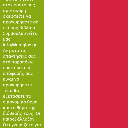
στον εαυτό σας
πριν ακόμη
σκεφτείτε να
προχωρήσετε σε
έκδοση βιβλίου.
Συμβουλευτείτε
μας
info@idrogios.gr
Αν μετά τις
απαντήσεις σας
στα παραπάνω
ερωτήματα η
απόφασής σας
είναι να
προχωρήσετε
τότε θα
εξετάσετε το
οικονομικό θέμα
και το θέμα της
διάθεσής τους. Οι
καιροί άλλαξαν.
Ό,τι γνωρίζατε για